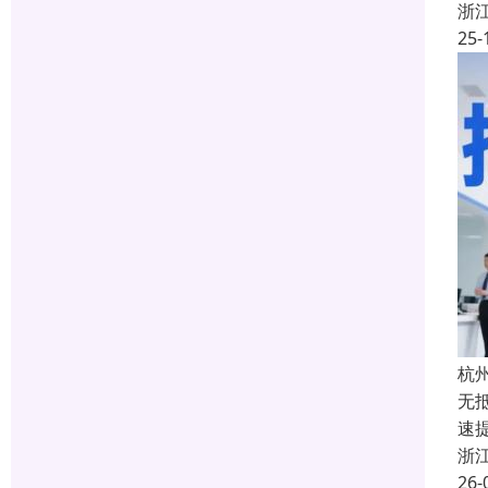
浙
25-
杭
无
速
浙
26-