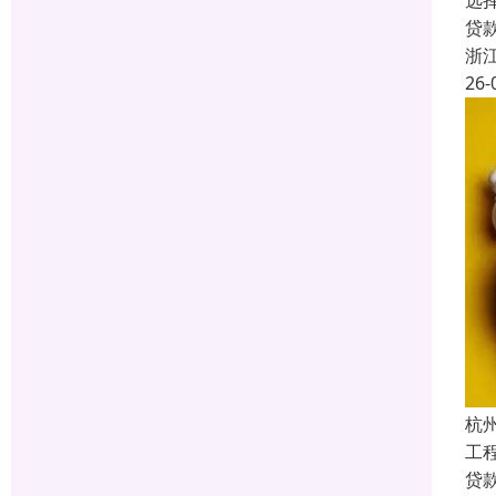
选
贷
浙
26-
杭
工
贷