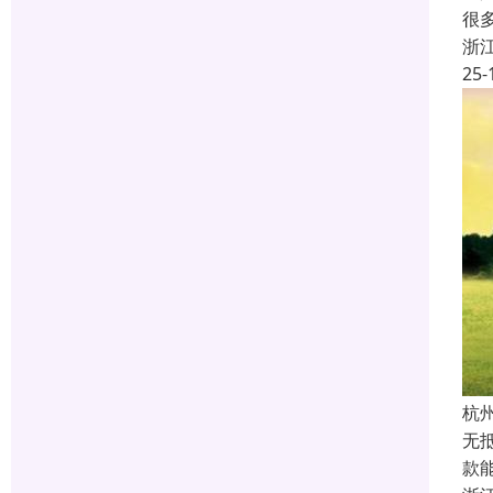
很
浙
25-
杭
无
款