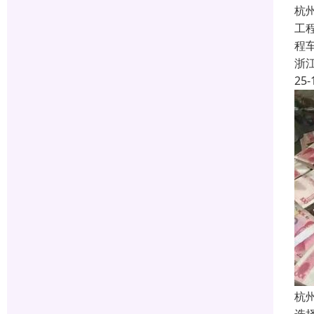
杭
工
程
浙
25-
杭