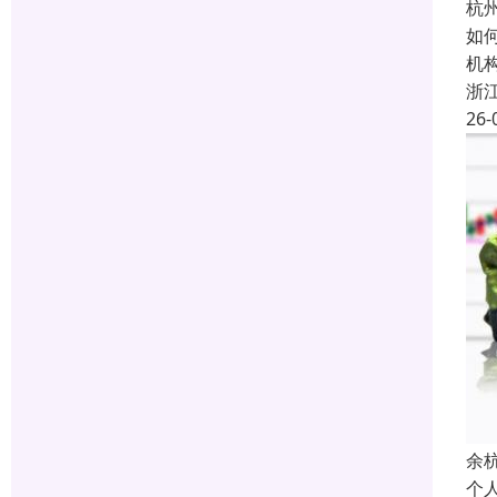
杭
如
机
浙
26-
余
个