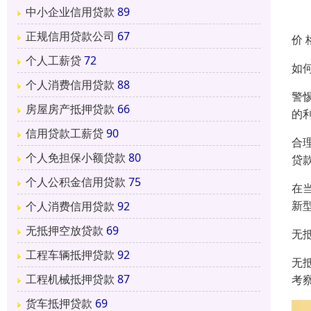
中小企业信用贷款
89
正规信用贷款公司
67
价 
个人工薪贷
72
如
个人消费信用贷款
88
警
房屋房产抵押贷款
66
的
信用贷款工薪贷
90
合
个人免担保小额贷款
80
贷
个人公积金信用贷款
75
在
新
个人消费信用贷款
92
无抵押空放贷款
69
无
工程车辆抵押贷款
92
无
工程机械抵押贷款
87
考
货车抵押贷款
69