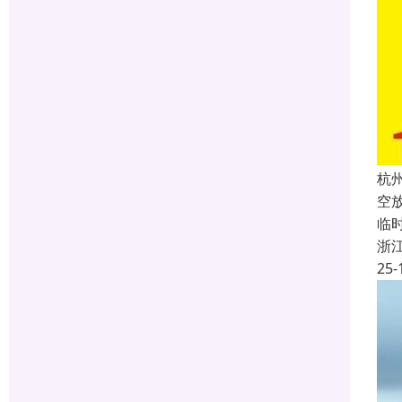
杭
空
临
浙
25-