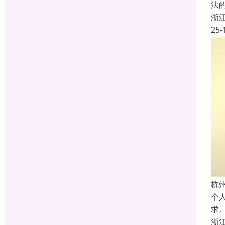
法
浙
25-
杭
个
求
浙