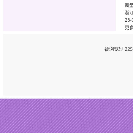
新
浙
26-
更
被浏览过 22