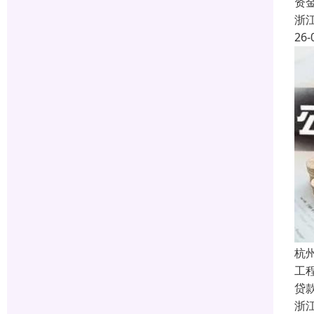
资
浙
26-
杭
工
贷
浙