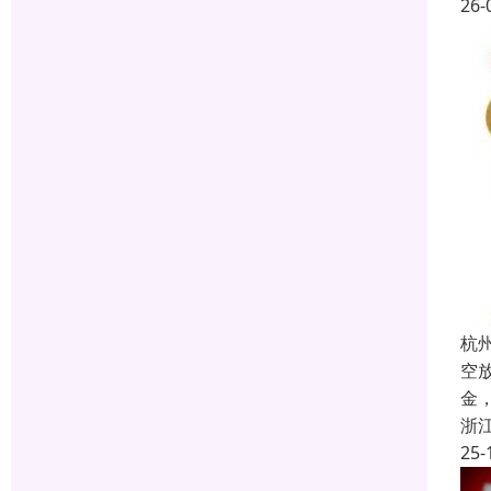
26-
杭
空
金
浙
25-