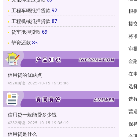
工程车辆抵押贷款
92
根
工程机械抵押贷款
87
提
货车抵押贷款
69
将
垫资还款
83
审
金
在
信用贷的优缺点
4520阅读 2025-10-15 19:35:06
选
选
营
信用贷一般能贷多少钱
4282阅读 2025-10-15 19:36:19
保
信用贷是什么
合