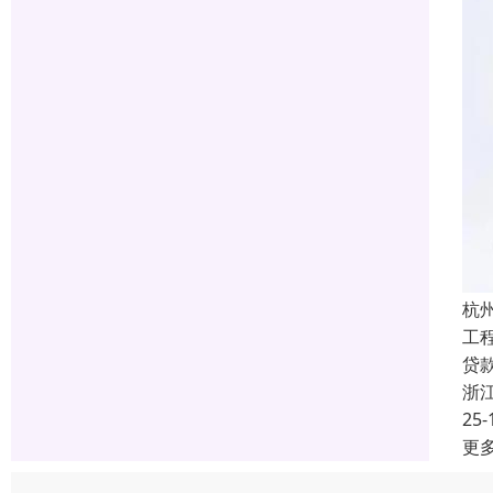
杭
工
贷
浙
25-
更