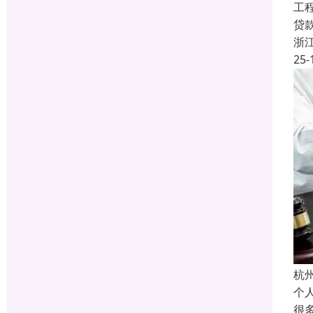
工
贷
浙
25-
杭
个
很