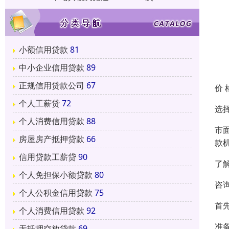
小额信用贷款
81
中小企业信用贷款
89
正规信用贷款公司
67
价 
个人工薪贷
72
选
个人消费信用贷款
88
市
房屋房产抵押贷款
66
款
信用贷款工薪贷
90
了
个人免担保小额贷款
80
咨
个人公积金信用贷款
75
首
个人消费信用贷款
92
准
无抵押空放贷款
69