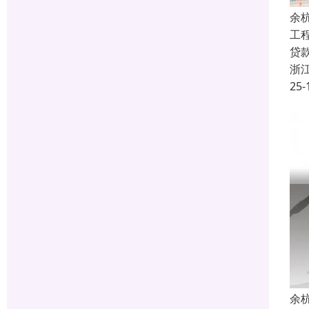
余
工
贷
浙
25-
余