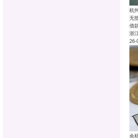
杭
无
借
浙
26-
余