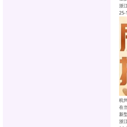
浙
25-
杭
在
新
浙