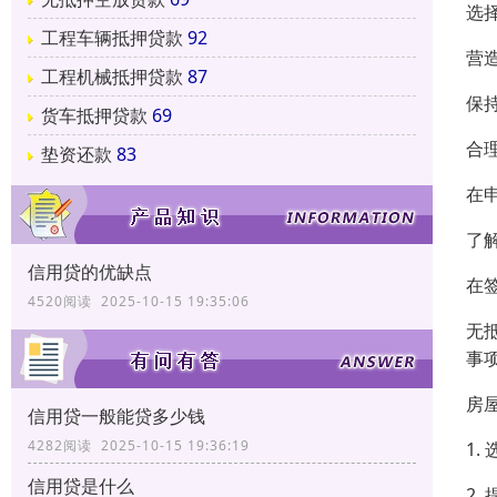
选
工程车辆抵押贷款
92
营
工程机械抵押贷款
87
保
货车抵押贷款
69
合
垫资还款
83
在
了
信用贷的优缺点
在
4520阅读 2025-10-15 19:35:06
无
事
房
信用贷一般能贷多少钱
4282阅读 2025-10-15 19:36:19
1
信用贷是什么
2