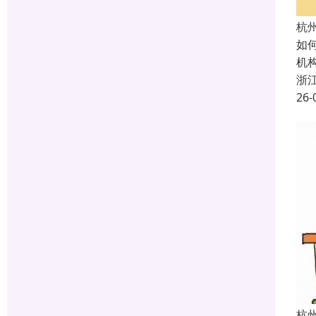
杭
如
机
浙
26-
杭