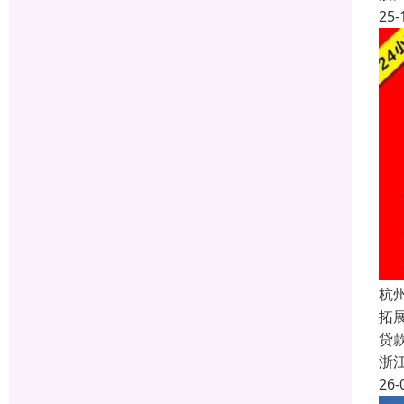
25-
杭
拓
贷
浙
26-