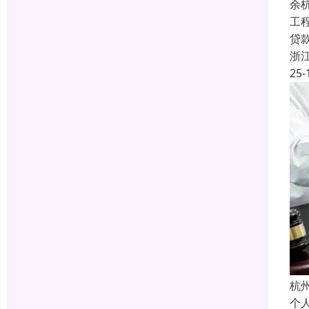
余
工
贷
浙
25-
杭
个