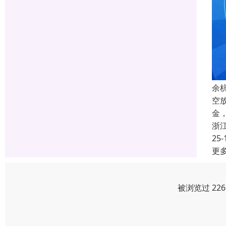
余
空
金
浙
25-
更
被浏览过 22