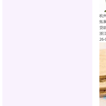
杭
拓
贷
浙
26-