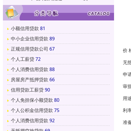
小额信用贷款
81
中小企业信用贷款
89
正规信用贷款公司
67
价 
个人工薪贷
72
无
个人消费信用贷款
88
申
房屋房产抵押贷款
66
审
信用贷款工薪贷
90
用
个人免担保小额贷款
80
利
个人公积金信用贷款
75
个人消费信用贷款
92
准
无抵押空放贷款
69