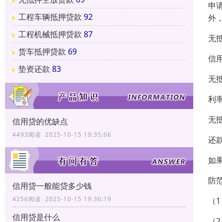
申
工程车辆抵押贷款
92
外
工程机械抵押贷款
87
无
货车抵押贷款
69
信
垫资还款
83
无
利
无
信用贷的优缺点
4493阅读 2025-10-15 19:35:06
还
如
防
信用贷一般能贷多少钱
4256阅读 2025-10-15 19:36:19
（
信用贷是什么
（