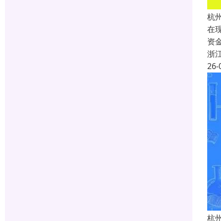
杭
在
资
浙
26-
杭