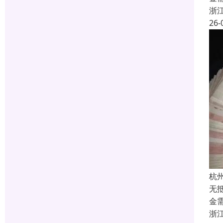
浙
26-
杭
无
金
浙