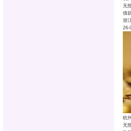
无
借
浙
26-
杭
无