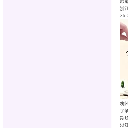
款
浙
26-
杭
了
期
浙