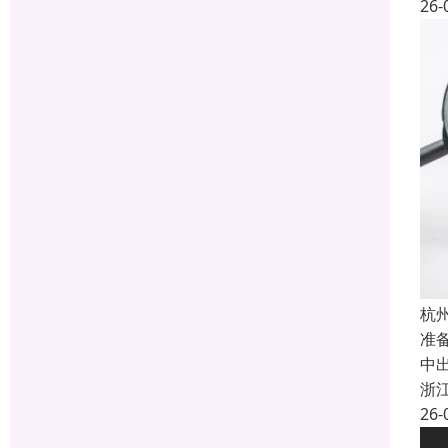
26-
杭
准
中
浙
26-