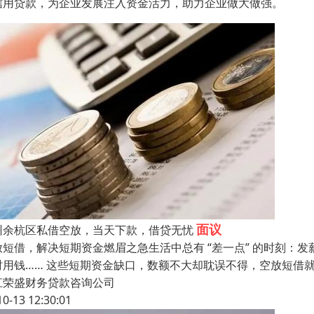
信用贷款，为企业发展注入资金活力，助力企业做大做强。
面议
州余杭区私借空放，当天下款，借贷无忧
放短借，解决短期资金燃眉之急​生活中总有 “差一点” 的时刻
时用钱…… 这些短期资金缺口，数额不大却耽误不得，空放短借就
江荣盛财务贷款咨询公司
10-13 12:30:01