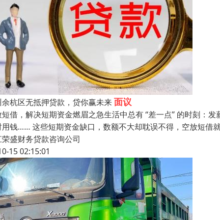
面议
州余杭区无抵押贷款，贷你赢未来
放短借，解决短期资金燃眉之急​生活中总有 “差一点” 的时刻
时用钱…… 这些短期资金缺口，数额不大却耽误不得，空放短借就
江荣盛财务贷款咨询公司
10-15 02:15:01