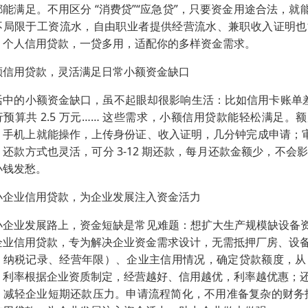
都能满足。不用区分 “消费贷”“应急贷”，只要资金用途合法，就能
不局限于工资流水，自由职业者提供经营流水、兼职收入证明也能通
。个人信用贷款，一贷多用，适配你的多样资金需求。
额信用贷款，灵活满足日常小额资金缺口​
中的小额资金缺口，虽不起眼却很影响生活：比如信用卡账单差 800
行预算共 2.5 万元…… 这些需求，小额信用贷款能轻松满足。额
，手机上就能操作，上传身份证、收入证明，几分钟完成申请；审
。还款方式也灵活，可分 3-12 期还款，每月还款金额少，不
小钱发愁。
小企业信用贷款，为企业发展注入资金活力​
小企业发展路上，资金短缺是常见难题：想扩大生产规模缺设备资
企业信用贷款，专为解决企业资金需求设计，无需抵押厂房、设
、纳税记录、经营年限）、企业主信用情况，确定贷款额度，从 2
。利率根据企业资质制定，经营越好、信用越优，利率越优惠；还款
，减轻企业短期还款压力。申请流程简化，不用准备复杂的财务报