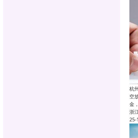
杭
空
金
浙
25-