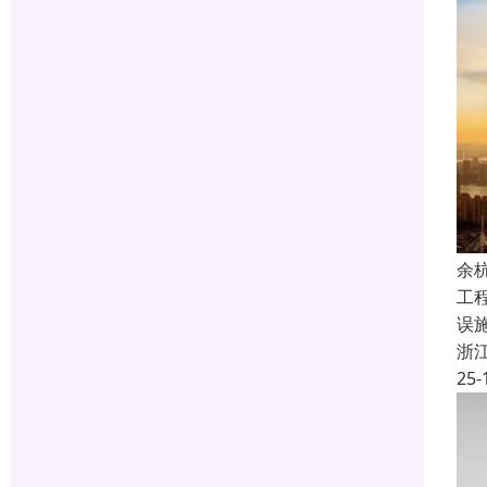
余
工
误
浙
25-