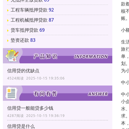
款
工程车辆抵押贷款
92
核
账
工程机械抵押贷款
87
小
货车抵押贷款
69
垫资还款
83
生活
旅
单
划
为
信用贷的优缺点
4524阅读 2025-10-15 19:35:06
中
中
小
信用贷一般能贷多少钱
水
求
4287阅读 2025-10-15 19:36:19
本
信用贷是什么