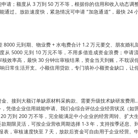
申请；额度从 3 万到 50 万不等，根据你的信用和收入动态调
过。放款速度快，紧急情况可申请 “加急通道”，最快 24 
0 元到期、物业费 + 水电费合计 1.2 万元要交、朋友婚礼随
度从 5000 元到 10 万元不等，不用多借造成资金浪费；申请
核效率高，最快 30 分钟出审核结果，资金当天到账，不耽误
会影响日常生活开支。小额信用贷款，专门填补小额资金缺口，让
金、接到大额订单缺原材料采购款、需要升级技术缺研发费用…
备，凭借企业信用就能申请。我们会综合评估企业经营状况（如
0 万到 200 万不等，完全能满足中小企业的经营周转、扩大
期限灵活，可按企业营收周期选择 1-3 年，支持按季还息、
表，审核速度快至 7 天，放款后资金可自由用于企业经营。