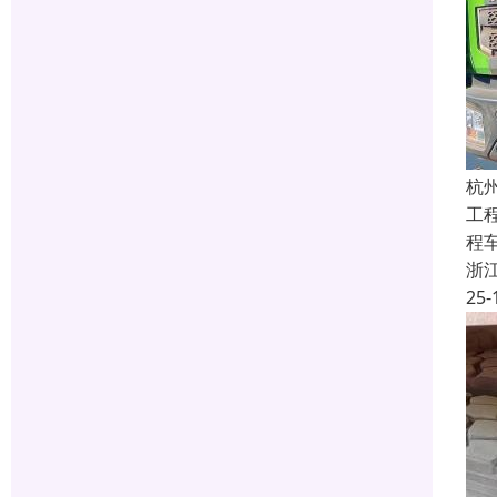
杭
工
程
浙
25-