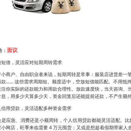
面议
格：
放短借，灵活应对短期周转需求​
于小商户、自由职业者来说，短期周转是常事：服装店进货差一
料款…… 这些需求周期短、额度适中，空放短借能匹配。不用抵
关注你实际的还款能力和用款合理性。放款速度快，当天咨询、
计息，用多少天算多少天，资金回笼后还能提前还款，不产生额
人信用贷款，灵活适配多种资金需求​
论是应急、消费还是小额周转，个人信用贷款都能灵活适配。比如
家小网店，旺季来临需要 4 万元囤货；又或是想趁着假期带家人去