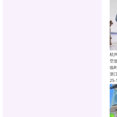
杭
空
临
浙
25-