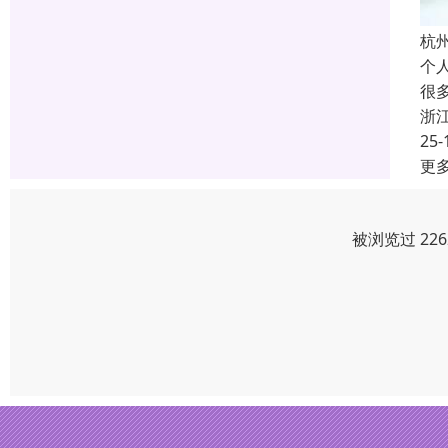
杭
个
很
浙
25-
更
被浏览过 22