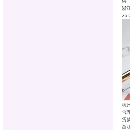
供
浙
26-
杭
合
贷
浙