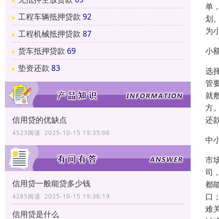
单
工程车辆抵押贷款
92
划
为
工程机械抵押贷款
87
小
货车抵押贷款
69
垫资还款
83
选
管
就
方
还
信用贷的优缺点
4523阅读 2025-10-15 19:35:06
中
市
司
信用贷一般能贷多少钱
都
口
4285阅读 2025-10-15 19:36:19
难
信用贷是什么