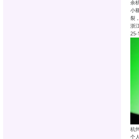
余
小
裂
浙
25-
杭
个