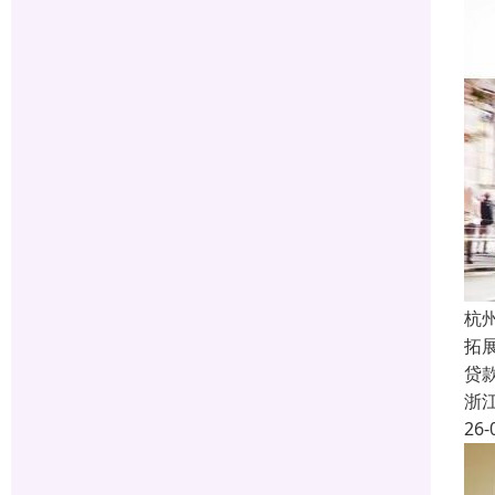
杭
拓
贷
浙
26-