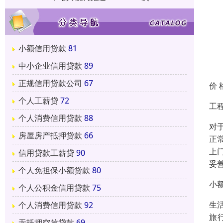
小额信用贷款
81
中小企业信用贷款
89
正规信用贷款公司
67
价 
个人工薪贷
72
工
个人消费信用贷款
88
对
房屋房产抵押贷款
66
正
上
信用贷款工薪贷
90
妥
个人免担保小额贷款
80
小
个人公积金信用贷款
75
生活
个人消费信用贷款
92
旅
无抵押空放贷款
69