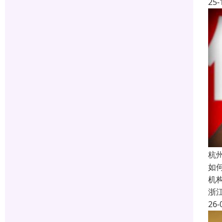
25-
杭
如
机
浙
26-