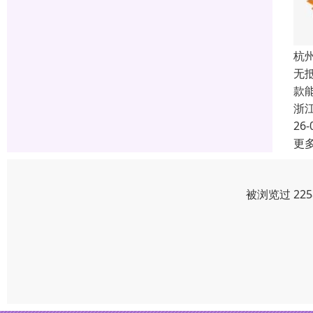
杭
无
款
浙
26-
更
被浏览过 22