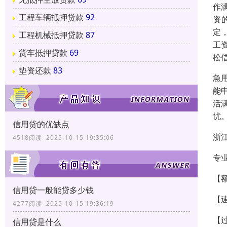
作
工程车辆抵押贷款
92
资
定
工程机械抵押贷款
87
工
货车抵押贷款
69
松
垫资还款
83
急
能
活
忧
信用贷的优缺点
浙
4518阅读 2025-10-15 19:35:06
专
【额
信用贷一般能贷多少钱
【速
4277阅读 2025-10-15 19:36:19
【过
信用贷是什么