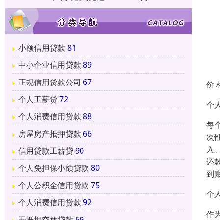
小额信用贷款
81
中小企业信用贷款
89
正规信用贷款公司
67
价 
个人工薪贷
72
个人
个人消费信用贷款
88
每
房屋房产抵押贷款
66
次
入
信用贷款工薪贷
90
还
个人免担保小额贷款
80
到
个人公积金信用贷款
75
个
个人消费信用贷款
92
作
无抵押空放贷款
69