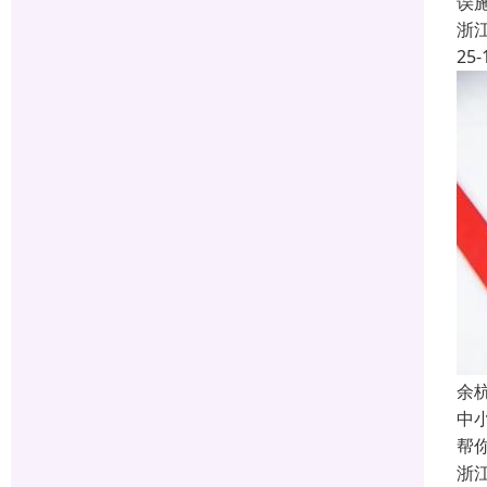
误
浙
25-
余
中
帮
浙