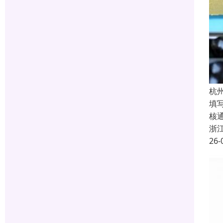
杭
填
核
浙
26-