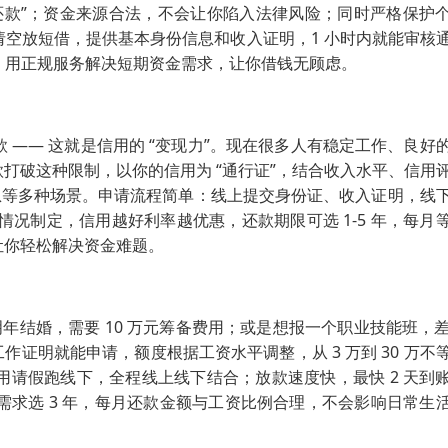
路还款”；资金来源合法，不会让你陷入法律风险；同时严格保护
请空放短借，提供基本身份信息和收入证明，1 小时内就能审核
借，用正规服务解决短期资金需求，让你借钱无顾虑。
—— 这就是信用的 “变现力”。现在很多人有稳定工作、良好
打破这种限制，以你的信用为 “通行证”，结合收入水平、信用
庭应急等多种场景。申请流程简单：线上提交身份证、收入证明，线
用情况制定，信用越好利率越优惠，还款期限可选 1-5 年，每月
让你轻松解决资金难题。
年结婚，需要 10 万元筹备费用；或是想报一个职业技能班，差 
证明就能申请，额度根据工资水平调整，从 3 万到 30 万不
请假跑线下，全程线上线下结合；放款速度快，最快 2 天到
需求选 3 年，每月还款金额与工资比例合理，不会影响日常生