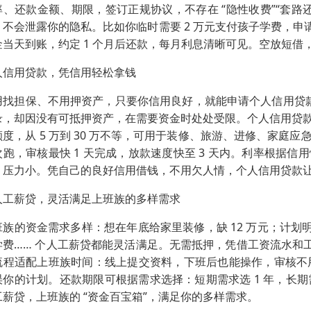
率、还款金额、期限，签订正规协议，不存在 “隐性收费”“套
，不会泄露你的隐私。比如你临时需要 2 万元支付孩子学费，申
金当天到账，约定 1 个月后还款，每月利息清晰可见。空放短
人信用贷款，凭信用轻松拿钱​
用找担保、不用押资产，只要你信用良好，就能申请个人信用贷款 
录，却因没有可抵押资产，在需要资金时处处受限。个人信用贷款
额度，从 5 万到 30 万不等，可用于装修、旅游、进修、家
次跑，审核最快 1 天完成，放款速度快至 3 天内。利率根据信
，压力小。凭自己的良好信用借钱，不用欠人情，个人信用贷款
人工薪贷，灵活满足上班族的多样需求​
班族的资金需求多样：想在年底给家里装修，缺 12 万元；计划明
学费…… 个人工薪贷都能灵活满足。无需抵押，凭借工资流水和工作
流程适配上班族时间：线上提交资料，下班后也能操作，审核不用
误你的计划。还款期限可根据需求选择：短期需求选 1 年，长期
工薪贷，上班族的 “资金百宝箱”，满足你的多样需求。