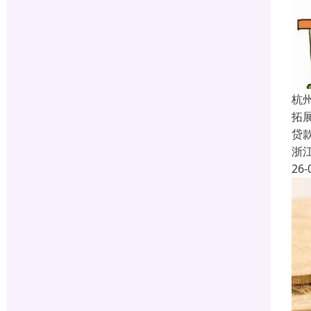
杭
拓
贷
浙
26-