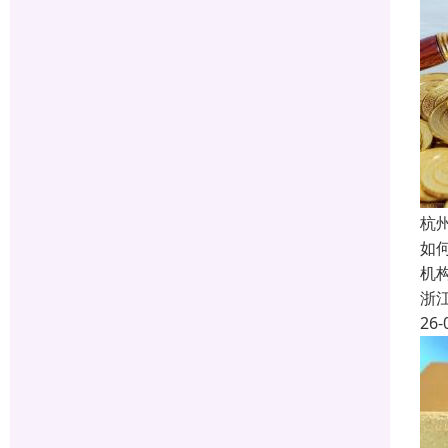
杭
如
机
浙
26-