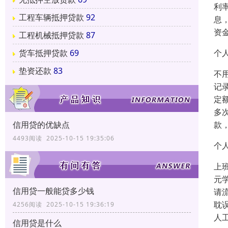
利
工程车辆抵押贷款
92
息
资
工程机械抵押贷款
87
个
货车抵押贷款
69
垫资还款
83
不
记
定
多
款
信用贷的优缺点
4493阅读 2025-10-15 19:35:06
个
上
元
信用贷一般能贷多少钱
请
耽
4256阅读 2025-10-15 19:36:19
人
信用贷是什么